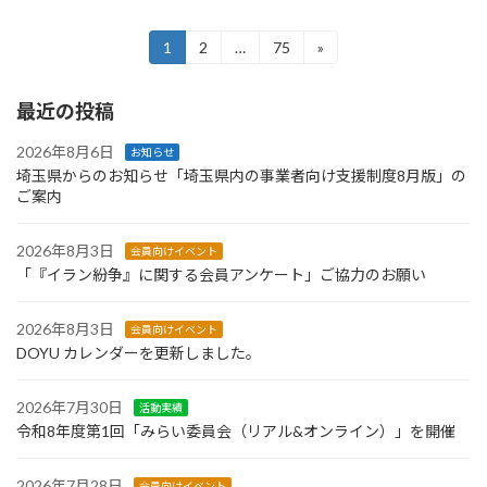
投
1
2
…
75
»
固
固
固
定
定
定
稿
ペ
ペ
ペ
最近の投稿
ー
ー
ー
の
ジ
ジ
ジ
ペ
2026年8月6日
お知らせ
埼玉県からのお知らせ「埼玉県内の事業者向け支援制度8月版」の
ー
ご案内
ジ
2026年8月3日
会員向けイベント
送
「『イラン紛争』に関する会員アンケート」ご協力のお願い
り
2026年8月3日
会員向けイベント
DOYU カレンダーを更新しました。
2026年7月30日
活動実績
令和8年度第1回「みらい委員会（リアル&オンライン）」を開催
2026年7月28日
会員向けイベント