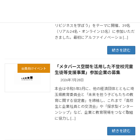
2026年7月30日
令和8年7月29日（水）、令和8年度第1回「み
らい委員会（リアル&オンライン）」を「アグ
リビジネスを学ぼう」をテーマに開催、39名
（リアル24名・オンライン15名）に参加いただ
きました。最初にアルファイノベーショ […]
続きを読む
「メタバース空間を活用した不登校児童
会員向けイベント
生徒等支援事業」参加企業の募集
2026年7月28日
本会は令和5年3月に、他の経済団体とともに埼
玉県教育委員会と「未来を担う子どもたちの教
育に関する協定書」を締結し、これまで「高校
生と企業社員との交流会」や「探求型インター
ンシップ」など、企業と教育現場をつなぐ取組
に協力し […]
続きを読む