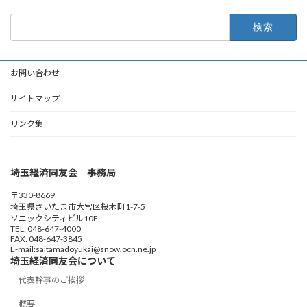
検
索:
お問い合わせ
サイトマップ
リンク集
埼玉経済同友会 事務局
〒330-8669
埼玉県さいたま市大宮区桜木町1-7-5
ソニックシティビル10F
TEL: 048-647-4000
FAX: 048-647-3845
E-mail:saitamadoyukai@snow.ocn.ne.jp
埼玉経済同友会について
代表幹事のご挨拶
概要