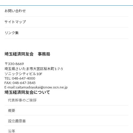
お問い合わせ
サイトマップ
リンク集
埼玉経済同友会 事務局
〒330-8669
埼玉県さいたま市大宮区桜木町1-7-5
ソニックシティビル10F
TEL: 048-647-4000
FAX: 048-647-3845
E-mail:saitamadoyukai@snow.ocn.ne.jp
埼玉経済同友会について
代表幹事のご挨拶
概要
設立趣意書
沿革