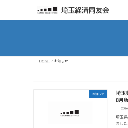
コ
ナ
ン
ビ
テ
ゲ
ン
ー
ツ
シ
へ
ョ
ス
ン
キ
に
ッ
移
HOME
お知らせ
プ
動
埼玉
お知らせ
8月
202
埼玉県
ました