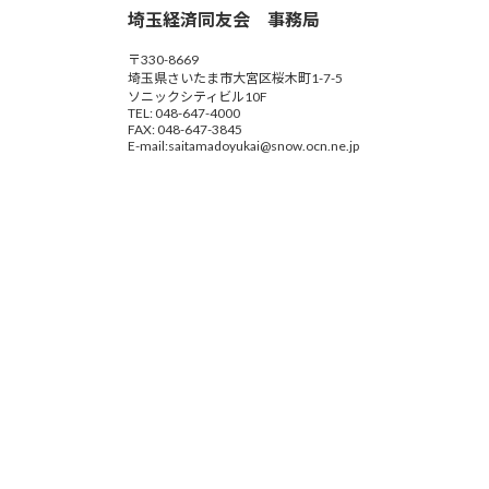
埼玉経済同友会 事務局
ジ
〒330-8669
送
埼玉県さいたま市大宮区桜木町1-7-5
ソニックシティビル10F
り
TEL: 048-647-4000
FAX: 048-647-3845
E-mail:saitamadoyukai@snow.ocn.ne.jp