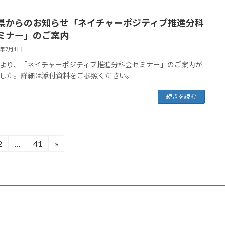
県からのお知らせ「ネイチャーポジティブ推進分科
ミナー」のご案内
6年7月1日
より、「ネイチャーポジティブ推進分科会セミナー」のご案内が
した。詳細は添付資料をご参照ください。
続きを読む
2
…
41
»
固
固
定
定
ペ
ペ
ー
ー
ジ
ジ