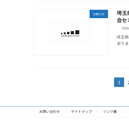
埼玉
お知らせ
会セ
202
埼玉県
ありま
投
1
固
定
稿
ペ
の
ー
ジ
お問い合わせ
サイトマップ
リンク集
ペ
ー