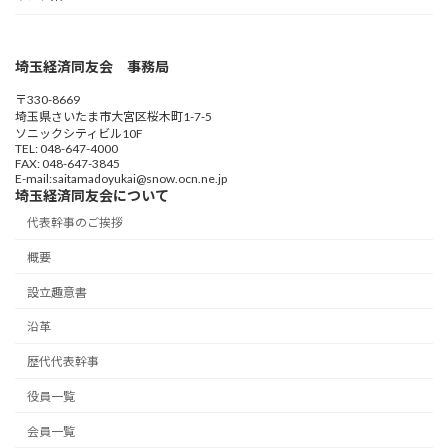
埼玉経済同友会 事務局
〒330-8669
埼玉県さいたま市大宮区桜木町1-7-5
ソニックシティビル10F
TEL: 048-647-4000
FAX: 048-647-3845
E-mail:saitamadoyukai@snow.ocn.ne.jp
埼玉経済同友会について
代表幹事のご挨拶
概要
設立趣意書
沿革
歴代代表幹事
役員一覧
会員一覧