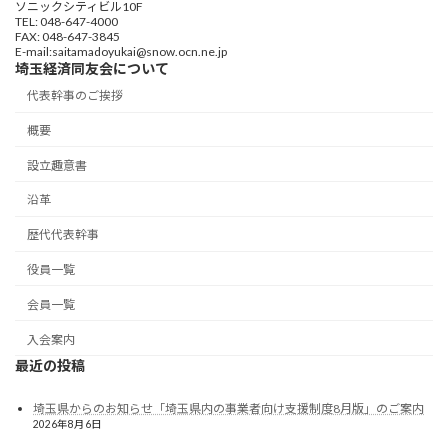
ソニックシティビル10F
TEL: 048-647-4000
FAX: 048-647-3845
E-mail:saitamadoyukai@snow.ocn.ne.jp
埼玉経済同友会について
代表幹事のご挨拶
概要
設立趣意書
沿革
歴代代表幹事
役員一覧
会員一覧
入会案内
最近の投稿
埼玉県からのお知らせ「埼玉県内の事業者向け支援制度8月版」のご案内
2026年8月6日