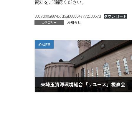
資料をご確認ください。
:
83c9d00a889bdd5ab88804a772c80b7d
ダウンロード
お知らせ
カテゴリー
前の記事
東埼玉資源環境組合「リユース」視察会開催
2022年9月16日