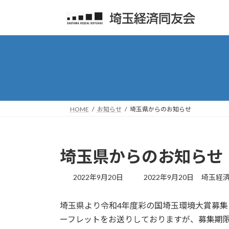
コ
ナ
ン
ビ
テ
ゲ
ン
ー
ツ
シ
へ
ョ
ス
ン
キ
に
ッ
移
HOME
お知らせ
埼玉県からのお知らせ
プ
動
埼玉県からのお知らせ
最
2022年9月20日
2022年9月20日
埼玉経
終
更
埼玉県より令和4年度彩の国埼玉環境大賞募
新
日
ーフレットをお送りしておりますが、募集期
時