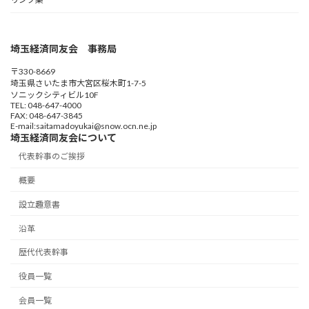
埼玉経済同友会 事務局
〒330-8669
埼玉県さいたま市大宮区桜木町1-7-5
ソニックシティビル10F
TEL: 048-647-4000
FAX: 048-647-3845
E-mail:saitamadoyukai@snow.ocn.ne.jp
埼玉経済同友会について
代表幹事のご挨拶
概要
設立趣意書
沿革
歴代代表幹事
役員一覧
会員一覧