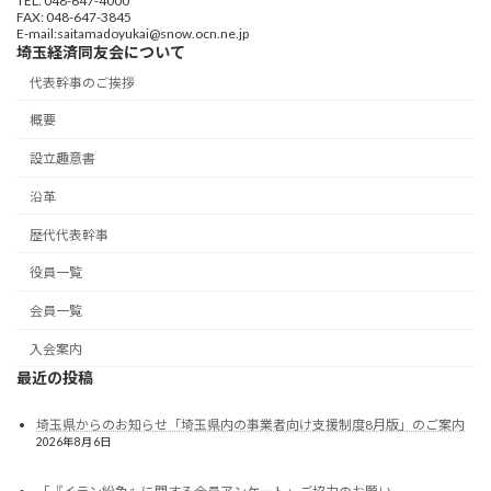
TEL: 048-647-4000
FAX: 048-647-3845
E-mail:saitamadoyukai@snow.ocn.ne.jp
埼玉経済同友会について
代表幹事のご挨拶
概要
設立趣意書
沿革
歴代代表幹事
役員一覧
会員一覧
入会案内
最近の投稿
埼玉県からのお知らせ「埼玉県内の事業者向け支援制度8月版」のご案内
2026年8月6日