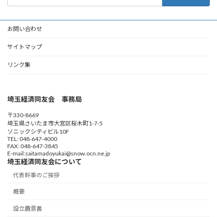
索:
お問い合わせ
サイトマップ
リンク集
埼玉経済同友会 事務局
〒330-8669
埼玉県さいたま市大宮区桜木町1-7-5
ソニックシティビル10F
TEL: 048-647-4000
FAX: 048-647-3845
E-mail:saitamadoyukai@snow.ocn.ne.jp
埼玉経済同友会について
代表幹事のご挨拶
概要
設立趣意書