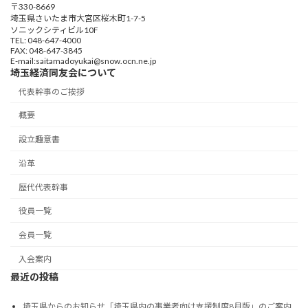
〒330-8669
埼玉県さいたま市大宮区桜木町1-7-5
ソニックシティビル10F
TEL: 048-647-4000
FAX: 048-647-3845
E-mail:saitamadoyukai@snow.ocn.ne.jp
埼玉経済同友会について
代表幹事のご挨拶
概要
設立趣意書
沿革
歴代代表幹事
役員一覧
会員一覧
入会案内
最近の投稿
埼玉県からのお知らせ「埼玉県内の事業者向け支援制度8月版」のご案内