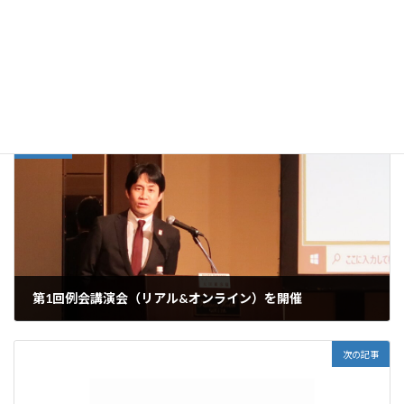
時
願います。
:
rihurettosver1
ダウンロード
ri-hurettoura1
ダウンロード
お知らせ
カテゴリー
前の記事
第1回例会講演会（リアル&オンライン）を開催
2023年4月28日
次の記事