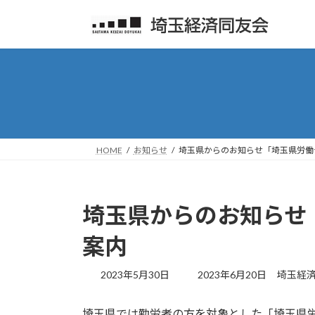
コ
ナ
ン
ビ
テ
ゲ
ン
ー
ツ
シ
へ
ョ
ス
ン
キ
に
ッ
移
HOME
お知らせ
埼玉県からのお知らせ「埼玉県労働
プ
動
埼玉県からのお知らせ
案内
最
2023年5月30日
2023年6月20日
埼玉経
終
更
埼玉県では勤労者の方を対象とした「埼玉県