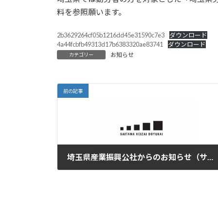
新
日
料を参照願います。
時
:
2b3629264cf05b1216dd45e31590c7e3
ダウンロード
4a44fcbfb49313d17b6383320ae83741
ダウンロード
お知らせ
カテゴリー
前の記事
埼玉県産業振興公社からのお知らせ（サーキュラーエコノミー推進センター埼玉 開所式＆特別講演）
2023年5月30日