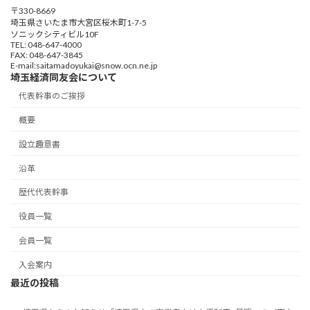
〒330-8669
埼玉県さいたま市大宮区桜木町1-7-5
ソニックシティビル10F
TEL: 048-647-4000
FAX: 048-647-3845
E-mail:saitamadoyukai@snow.ocn.ne.jp
埼玉経済同友会について
代表幹事のご挨拶
概要
設立趣意書
沿革
歴代代表幹事
役員一覧
会員一覧
入会案内
最近の投稿