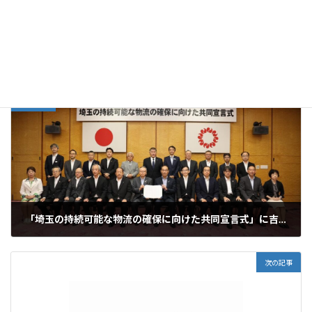
時
置。詳細につきましては別添資料を参照願います。
:
【B型受注拡大ステーション チラシ】pdf
ダウンロード
お知らせ
カテゴリー
前の記事
「埼玉の持続可能な物流の確保に向けた共同宣言式」に吉野代表幹事が出席
2024年9月4日
次の記事