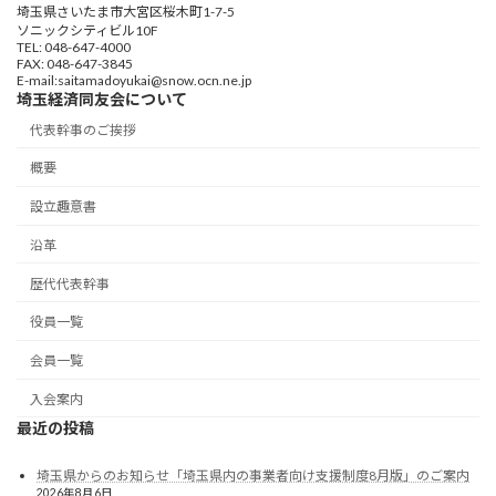
埼玉県さいたま市大宮区桜木町1-7-5
ソニックシティビル10F
TEL: 048-647-4000
FAX: 048-647-3845
E-mail:saitamadoyukai@snow.ocn.ne.jp
埼玉経済同友会について
代表幹事のご挨拶
概要
設立趣意書
沿革
歴代代表幹事
役員一覧
会員一覧
入会案内
最近の投稿
埼玉県からのお知らせ「埼玉県内の事業者向け支援制度8月版」のご案内
2026年8月6日