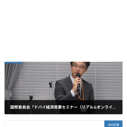
開催予定の「令和7年度埼玉県産業技術総合センター（SAITEC）
日
時
オープンラボ」のご案内がありました。当日はSAITECや連携機関
:
が実施した研究シーズや事業成果を紹介するほか、講演や施設見
学会も開催されます。詳細は添付資料をご参照下さい。
2025_openlab_pamphlet
ダウンロード
お知らせ
カテゴリー
前の記事
国際委員会「ドバイ経済産業セミナー（リアル&オンライン）」を開催
2025年9月25日
次の記事