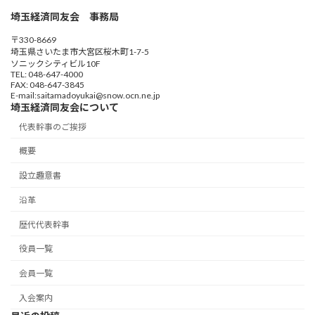
埼玉経済同友会 事務局
〒330-8669
埼玉県さいたま市大宮区桜木町1-7-5
ソニックシティビル10F
TEL: 048-647-4000
FAX: 048-647-3845
E-mail:saitamadoyukai@snow.ocn.ne.jp
埼玉経済同友会について
代表幹事のご挨拶
概要
設立趣意書
沿革
歴代代表幹事
役員一覧
会員一覧
入会案内