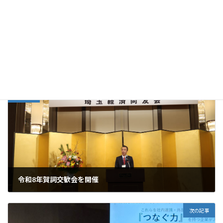
時
者）、自治体等が自由に意見交換を行う交流会等を通じて、こど
:
もの居場所への支援について考えるセミナーです。詳細は添付チラ
シをご参照ください。
送付版【地域連携フォーラム】チラシ
ダウンロード
お知らせ
カテゴリー
前の記事
令和8年賀詞交歓会を開催
2026年1月6日
次の記事