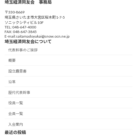
埼玉経済同友会 事務局
〒330-8669
埼玉県さいたま市大宮区桜木町1-7-5
ソニックシティビル10F
TEL: 048-647-4000
FAX: 048-647-3845
E-mail:saitamadoyukai@snow.ocn.ne.jp
埼玉経済同友会について
代表幹事のご挨拶
概要
設立趣意書
沿革
歴代代表幹事
役員一覧
会員一覧
入会案内
最近の投稿