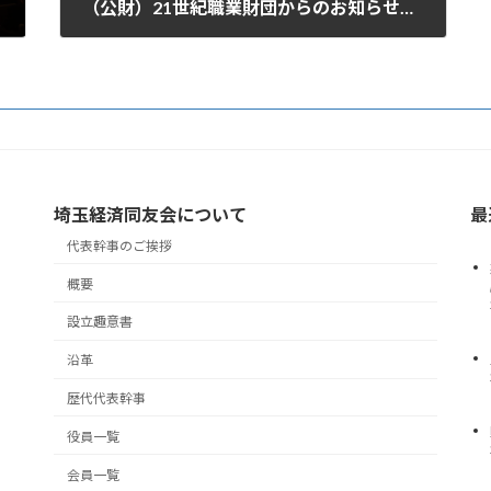
（公財）21世紀職業財団からのお知らせ「『ハラスメント防止コンサルタント』養成講座・認定試験」のご案内
2026年6月19日
埼玉経済同友会について
最
代表幹事のご挨拶
概要
設立趣意書
沿革
歴代代表幹事
役員一覧
会員一覧