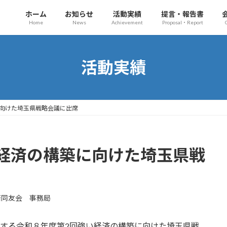
ホーム
お知らせ
活動実績
提言・報告書
Home
News
Achievement
Proposal・Report
活動実績
向けた埼玉県戦略会議に出席
経済の構築に向けた埼玉県戦
済同友会 事務局
催する令和８年度第2回強い経済の構築に向けた埼玉県戦