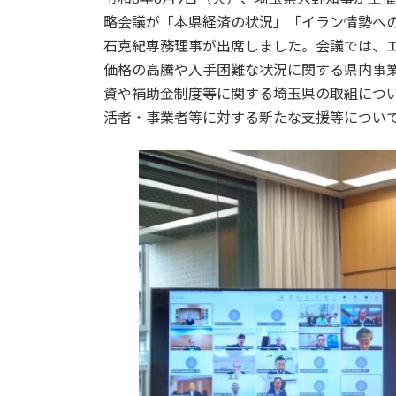
新
日
略会議が「本県経済の状況」「イラン情勢へ
時
石克紀専務理事が出席しました。会議では、
:
価格の高騰や入手困難な状況に関する県内事
資や補助金制度等に関する埼玉県の取組につ
活者・事業者等に対する新たな支援等につい