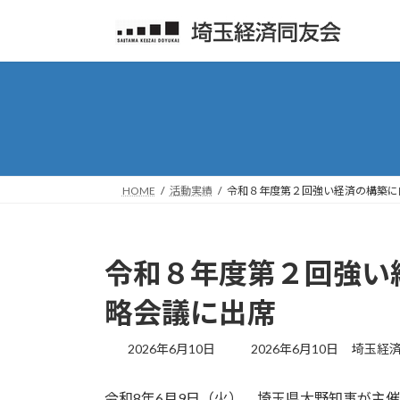
コ
ナ
ン
ビ
テ
ゲ
ン
ー
ツ
シ
へ
ョ
ス
ン
キ
に
ッ
移
HOME
活動実績
令和８年度第２回強い経済の構築に
プ
動
令和８年度第２回強い
略会議に出席
最
2026年6月10日
2026年6月10日
埼玉経
終
更
令和8年6月9日（火）、埼玉県大野知事が主