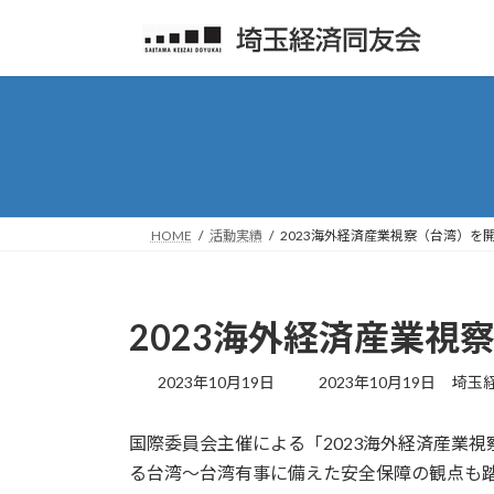
コ
ナ
ン
ビ
テ
ゲ
ン
ー
ツ
シ
へ
ョ
ス
ン
キ
に
ッ
移
HOME
活動実績
2023海外経済産業視察（台湾）を
プ
動
2023海外経済産業視
最
2023年10月19日
2023年10月19日
埼玉
終
更
国際委員会主催による「2023海外経済産業
新
日
る台湾～台湾有事に備えた安全保障の観点も踏
時